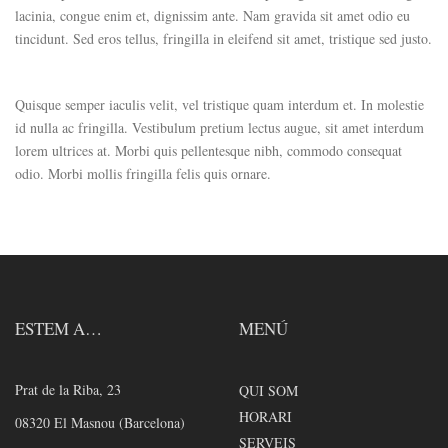
lacinia, congue enim et, dignissim ante. Nam gravida sit amet odio eu
tincidunt. Sed eros tellus, fringilla in eleifend sit amet, tristique sed justo.
Quisque semper iaculis velit, vel tristique quam interdum et. In molestie
id nulla ac fringilla. Vestibulum pretium lectus augue, sit amet interdum
lorem ultrices at. Morbi quis pellentesque nibh, commodo consequat
odio. Morbi mollis fringilla felis quis ornare.
ESTEM A…
MENÚ
Prat de la Riba, 23
QUI SOM
HORARI
08320 El Masnou (Barcelona)
SERVEIS